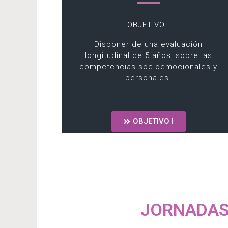
OBJETIVO I
Disponer de una evaluación
longitudinal de 5 años, sobre las
competencias socioemocionales y
personales.
OBJETIVO I
JORNADAS