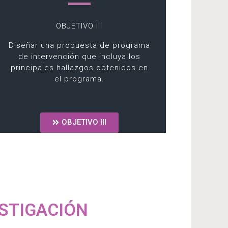
OBJETIVO III
Diseñar una propuesta de programa
de intervención que incluya los
principales hallazgos obtenidos en
el programa.
OBJETIVO III
STIGACIÓN