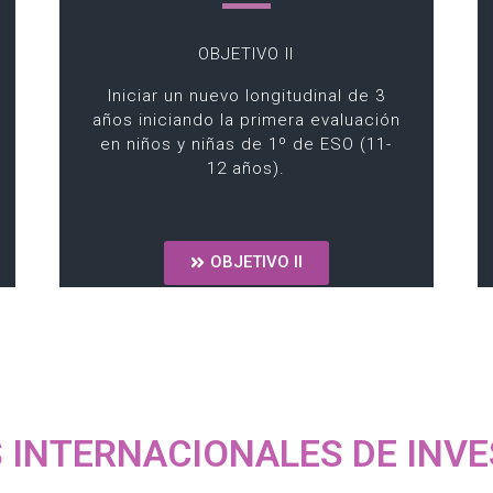
OBJETIVO II
Iniciar un nuevo longitudinal de 3
años iniciando la primera evaluación
en niños y niñas de 1º de ESO (11-
12 años).
OBJETIVO II
 INTERNACIONALES DE INVE