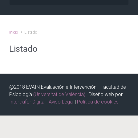
Inicio
Listado
Listado
@2018 EVAIN Evaluación e Intervención - Facultad de
Psicología
(Universitat de València)
| Diseño web por
Intertrafor Digital
|
Aviso Legal
|
Política de cookies